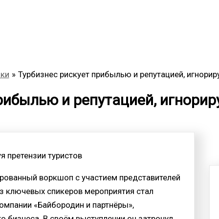
ики
Турбизнес рискует прибылью и репутацией, игнорир
рибылью и репутацией, игнорир
уя претензии туристов
ированный воркшоп с участием представителей
из ключевых спикеров мероприятия стал
омпании «Байбородин и партнёры»,
 бизнеса. В своём выступлении он затронул