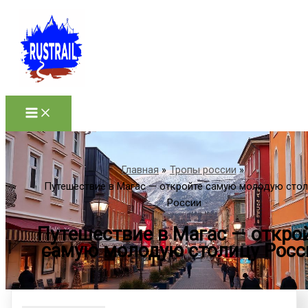
Перейти
к
содержимому
Главная
Тропы россии
Путешествие в Магас — откройте самую молодую сто
России
Путешествие в Магас — откро
самую молодую столицу Росс