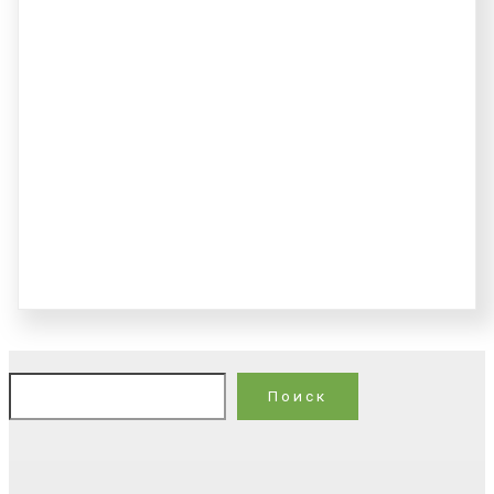
По
Поиск