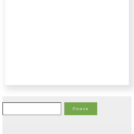
По
Поиск