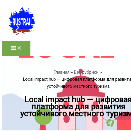
Перейти
к
содержимому
Главная
Без рубрики
Local impact hub — цифровая платформа для развит
устойчивого местного туризма
Local impact hub — цифрова
платформа для развития
устойчивого местного туриз