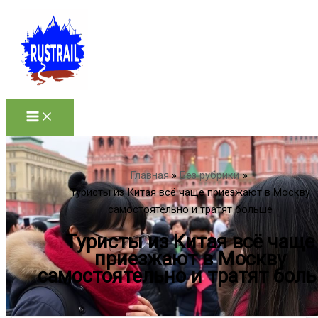
Перейти
к
содержимому
Главная
Без рубрики
Туристы из Китая всё чаще приезжают в Москву
самостоятельно и тратят больше
Туристы из Китая всё чаще
приезжают в Москву
самостоятельно и тратят бол