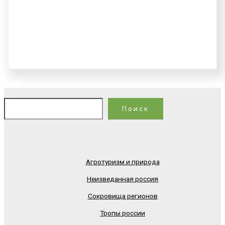
По
Поиск
Агротуризм и природа
Неизведанная россия
Сокровища регионов
Тропы россии