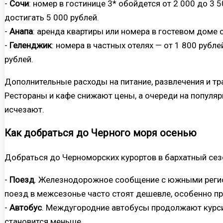
-
Сочи
: номер в гостинице 3* обойдется от 2 000 до 3 5
достигать 5 000 рублей.
-
Анапа
: аренда квартиры или номера в гостевом доме с
-
Геленджик
: номера в частных отелях — от 1 800 рублей
рублей.
Дополнительные расходы на питание, развлечения и тр
Рестораны и кафе снижают цены, а очереди на популя
исчезают.
Как добраться до Черного моря осенью
Добраться до Черноморских курортов в бархатный се
-
Поезд
. Железнодорожное сообщение с южными регио
поезд в межсезонье часто стоят дешевле, особенно пр
-
Автобус
. Междугородние автобусы продолжают курси
становится меньше.