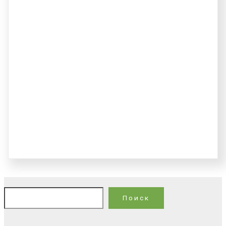
По
Поиск