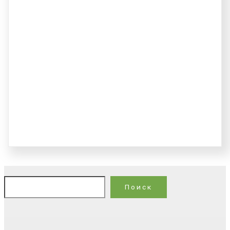
По
Поиск