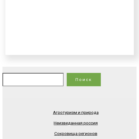
По
Поиск
Агротуризм и природа
Неизведанная россия
Сокровища регионов