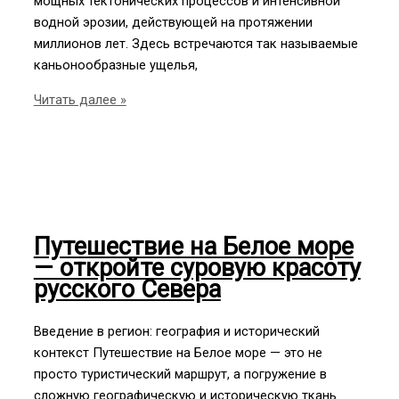
мощных тектонических процессов и интенсивной
водной эрозии, действующей на протяжении
миллионов лет. Здесь встречаются так называемые
каньонообразные ущелья,
Самые
Читать далее »
красивые
ущелья
Дагестана:
Сулакское
каньон
и
Путешествие на Белое море
Карадахская
— откройте суровую красоту
теснина
русского Севера
Введение в регион: география и исторический
контекст Путешествие на Белое море — это не
просто туристический маршрут, а погружение в
сложную географическую и историческую ткань