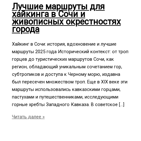
Лучшие маршруты для
хайкинга в Сочи и
живописных окрестностях
города
Хайкинг в Сочи: история, вдохновение и лучшие
маршруты 2025 года Исторический контекст: от троп
горцев до туристических маршрутов Сочи, как
регион, обладающий уникальным сочетанием гор,
субтропиков и доступа к Черному морю, издавна
был пересечен множеством троп. Еще в XIX веке эти
маршруты использовались кавказскими горцами,
пастухами и путешественниками, исследующими
горные хребты Западного Кавказа. В советское […]
Лучшие
Читать далее »
маршруты
для
хайкинга