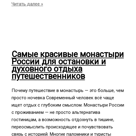
Гейзеры
Читать далее »
на
Камчатке:
как
попасть
в
Долину
Самые красивые монастыри
гейзеров
России для остановки и
и
духовного отдыха
что
путешественников
там
посмотреть
Почему путешествие в монастырь — это больше, чем
просто ночевка Современный человек всё чаще
ищет отдых с глубоким смыслом. Монастыри России
с проживанием — не просто альтернатива
гостиницам, а возможность отдохнуть в тишине,
переосмыслить происходящее и почувствовать
связь с историей. Многие паломники и туристы