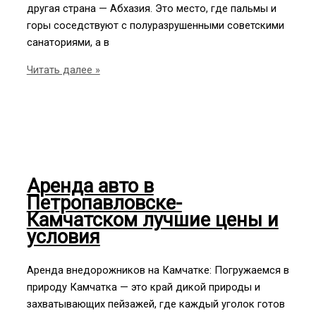
другая страна — Абхазия. Это место, где пальмы и
горы соседствуют с полуразрушенными советскими
санаториями, а в
Путешествие
Читать далее »
в
Абхазию
из
Сочи:
важная
информация
Аренда авто в
для
Петропавловске-
туристов
Камчатском лучшие цены и
и
условия
отдыхающих
Аренда внедорожников на Камчатке: Погружаемся в
природу Камчатка — это край дикой природы и
захватывающих пейзажей, где каждый уголок готов