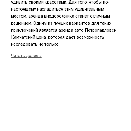
удивить своими красотами. Для того, чтобы по-
настоящему насладиться этим удивительным
местом, аренда внедорожника станет отличным
решением. Одним из лучших вариантов для таких
приключений является аренда авто Петропавловск
Камчатский цена, которая дает возможность
исследовать не только
Аренда
Читать далее »
авто
в
Петропавловске-
Камчатском
лучшие
цены
и
условия