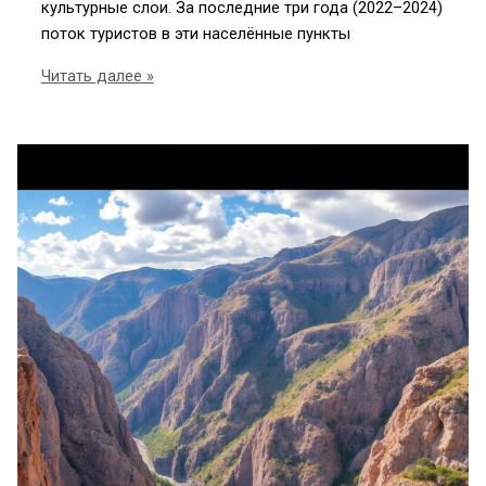
культурные слои. За последние три года (2022–2024)
поток туристов в эти населённые пункты
Путешествие
Читать далее »
по
Уралу:
старинные
города
Невьянск
и
Верхотурье