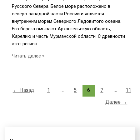
Русского Севера. Белое море расположено в
северо-западной части России и является
внутренним морем Северного Ледовитого океана.
Его берега омывают Архангельскую область,
Карелию и часть Мурманской области. С древности
этот регион
Путешествие
Читать далее »
на
Белое
море
—
←
Назад
1
…
5
6
7
…
11
откройте
суровую
Далее
→
красоту
русского
Севера