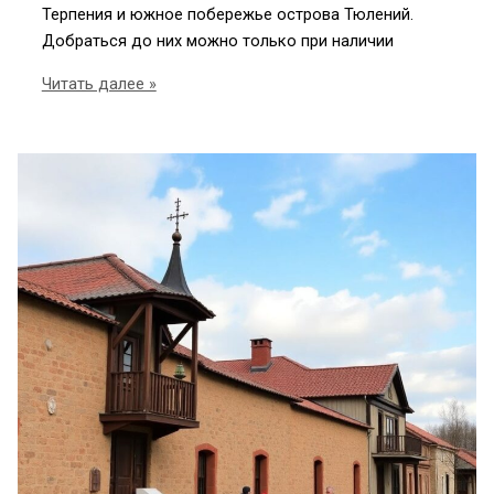
Терпения и южное побережье острова Тюлений.
Добраться до них можно только при наличии
Как
Читать далее »
увидеть
лежбище
морских
котиков
на
Сахалине
и
когда
лучше
ехать
туда