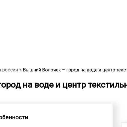
 россия
Вышний Волочёк – город на воде и центр те
город на воде и центр текстил
собенности