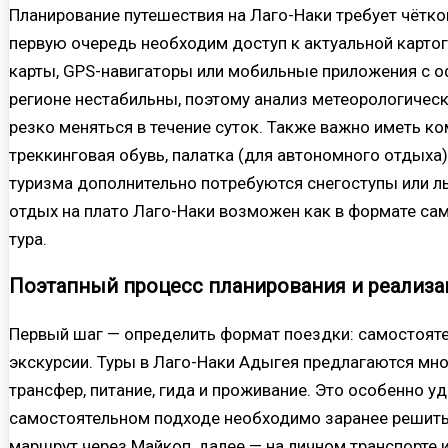
Планирование путешествия на Лаго-Наки требует чётко
первую очередь необходим доступ к актуальной карто
карты, GPS-навигаторы или мобильные приложения с о
регионе нестабильны, поэтому анализ метеорологичес
резко меняться в течение суток. Также важно иметь к
треккинговая обувь, палатка (для автономного отдыха)
туризма дополнительно потребуются снегоступы или лыж
отдых на плато Лаго-Наки возможен как в формате сам
тура.
Поэтапный процесс планирования и реализа
Первый шаг — определить формат поездки: самостояте
экскурсии. Туры в Лаго-Наки Адыгея предлагаются мн
трансфер, питание, гида и проживание. Это особенно 
самостоятельном подходе необходимо заранее решить,
маршрут через Майкоп, далее — на личном транспорте