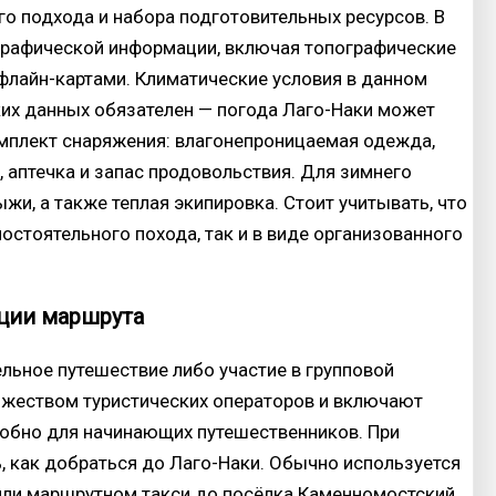
го подхода и набора подготовительных ресурсов. В
графической информации, включая топографические
флайн-картами. Климатические условия в данном
ких данных обязателен — погода Лаго-Наки может
омплект снаряжения: влагонепроницаемая одежда,
, аптечка и запас продовольствия. Для зимнего
и, а также теплая экипировка. Стоит учитывать, что
остоятельного похода, так и в виде организованного
ции маршрута
льное путешествие либо участие в групповой
ожеством туристических операторов и включают
удобно для начинающих путешественников. При
 как добраться до Лаго-Наки. Обычно используется
 или маршрутном такси до посёлка Каменномостский