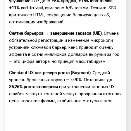
улучшение LCP
дало
+8% продаж
,
+15% lead-to-visit
,
+11% cart-to-visit
; измерено A/B-тестом. Техники: SSR
критичного HTML, сокращение блокирующего JS,
оптимизация изображений.
Снятие барьеров → завершение заказов (UIE).
Отмена
обязательной регистрации и изменение микрокопи
устранили ключевой барьер; кейс приводит оценку
эффекта в сотни миллионов долларов выручки за год
— это цифра автора, но принцип масштабируем.
Checkout UX как резерв роста (Baymard).
Средний
уровень брошенных корзин —
~70%
. Потенциал
до
35,26% роста конверсии
при устранении типовых UX-
ошибок чекаута: гостевой чекаут, прозрачная итоговая
цена, короткие формы, стабильные статусы шагов.