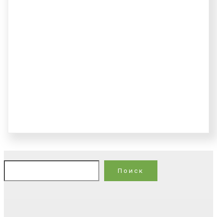
По
Поиск