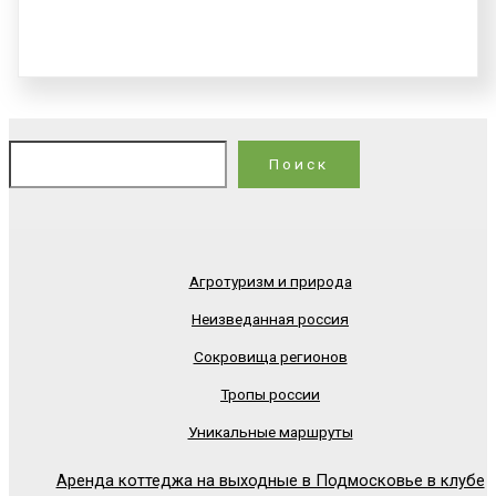
По
Поиск
Агротуризм и природа
Неизведанная россия
Сокровища регионов
Тропы россии
Уникальные маршруты
Аренда коттеджа на выходные в Подмосковье в клубе