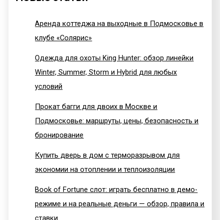
Аренда коттеджа на выходные в Подмосковье в
клубе «Солярис»
Одежда для охоты King Hunter: обзор линейки
Winter, Summer, Storm и Hybrid для любых
условий
Прокат багги для двоих в Москве и
Подмосковье: маршруты, цены, безопасность и
бронирование
Купить дверь в дом с терморазрывом для
экономии на отоплении и теплоизоляции
Book of Fortune слот: играть бесплатно в демо-
режиме и на реальные деньги — обзор, правила и
ставки