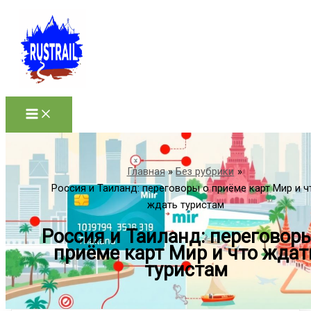
Перейти
к
содержимому
Главная
Без рубрики
Россия и Таиланд: переговоры о приёме карт Мир и ч
ждать туристам
Россия и Таиланд: переговор
приёме карт Мир и что ждат
туристам