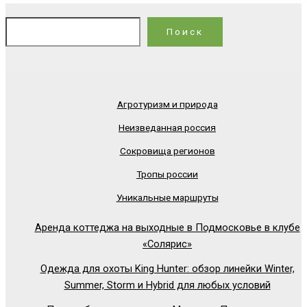
По
Поиск
Агротуризм и природа
Неизведанная россия
Сокровища регионов
Тропы россии
Уникальные маршруты
Аренда коттеджа на выходные в Подмосковье в клубе
«Солярис»
Одежда для охоты King Hunter: обзор линейки Winter,
Summer, Storm и Hybrid для любых условий