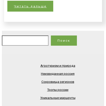
Читать дальше
По
Поиск
Агротуризм и природа
Неизведанная россия
Сокровища регионов
Тропы россии
Уникальные маршруты